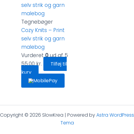
Tegnebøger
Cozy Knits – Print
selv strik og garn
malebog
Vurderet
0
ud af 5
55,00
kr.
Tilføj til
kurv
Copyright © 2026 SlowKrea | Powered by
Astra WordPress
Tema