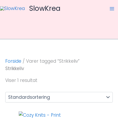
Gå
SlowKrea
til
Ma
indholdet
M
Forside
/ Varer tagged “Strikkeliv”
Strikkeliv
Viser 1 resultat