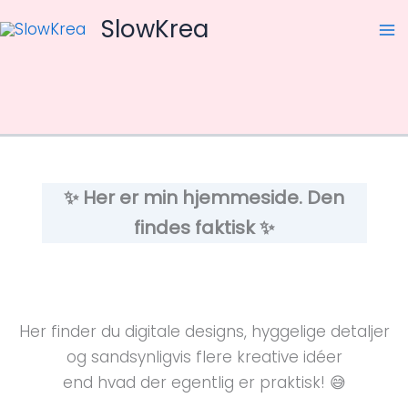
Gå
SlowKrea
til
Ma
indholdet
M
✨
Her er min hjemmeside. Den
findes faktisk ✨
Her finder du digitale designs, hyggelige detaljer
og sandsynligvis flere kreative idéer
end hvad der egentlig er praktisk! 😅