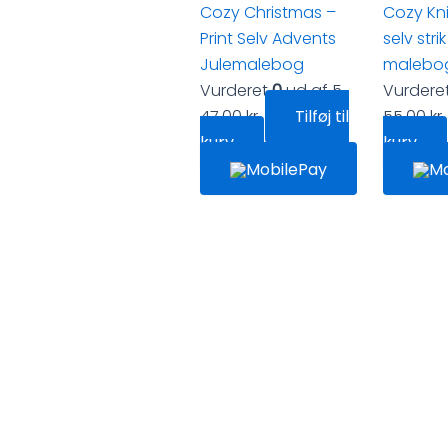
Cozy Christmas –
Cozy Knit
Print Selv Advents
selv stri
Julemalebog
malebo
Vurderet
0
ud af 5
Vurdere
47,00
kr.
Tilføj til
55,00
kr.
kurv
kurv