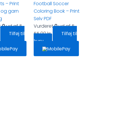
s – Print
Football Soccer
k og garn
Coloring Book – Print
g
Selv PDF
t
0
ud af 5
Vurderet
0
ud af 5
Tilføj til
55,00
kr.
Tilføj til
kurv